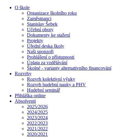
O škole
Organizace školního roku
Zaměstnanci
Stanislav Šebek
Učební obory
Dokumenty ke stažení
Projekty
Úřední deska školy
Naši sponzoři
Prohlášení o přístupnosti
Úplata za vzdělávání
Školné - varianty alternativního financování
Rozvrhy
Rozvrh kolektivní výuky
Rozvrh hudební nauky a PHV
Hudební seminář
Přihláška online
Absolventi
2025/2026
2024/2025
2023/2024
2022/2023
2021/2022
2020/2021