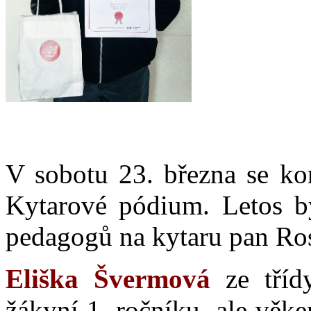
V sobotu 23. března se kon
Kytarové pódium. Letos by
pedagogů na kytaru pan Ros
Eliška Švermová
ze třídy
žákyní 1. ročníku, ale věke