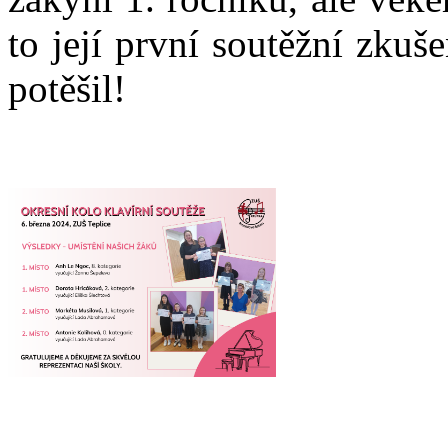
to její první soutěžní zkuš
potěšil!