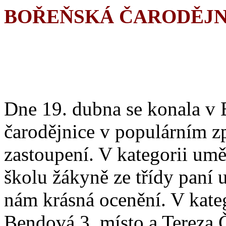
BOŘEŇSKÁ ČARODĚJN
Dne 19. dubna se konala v 
čarodějnice v populárním z
zastoupení. V kategorii umě
školu žákyně ze třídy paní 
nám krásná ocenění. V katego
Bendová 3. místo a Tereza Č