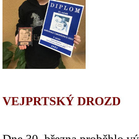
VEJPRTSKÝ DROZD
Dne 30. března proběhlo vý