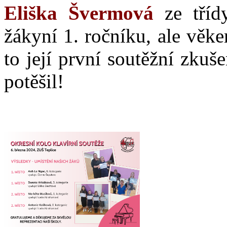
Eliška Švermová
ze třídy
žákyní 1. ročníku, ale věke
to její první soutěžní zkuš
potěšil!