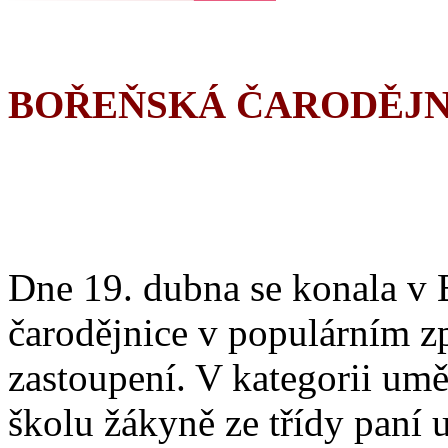
BOŘEŇSKÁ ČARODĚJN
Dne 19. dubna se konala v 
čarodějnice v populárním z
zastoupení. V kategorii umě
školu žákyně ze třídy paní 