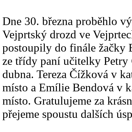
Dne 30. března proběhlo vý
Vejprtský drozd ve Vejprtec
postoupily do finále žačky
ze třídy paní učitelky Petr
dubna. Tereza Čížková v kate
místo a Emílie Bendová v kat
místo. Gratulujeme za krásn
přejeme spoustu dalších ús