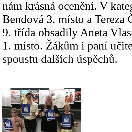
nám krásná ocenění. V katego
Bendová 3. místo a Tereza Č
9. třída obsadily Aneta Vla
1. místo. Žákům i paní učit
spoustu dalších úspěchů.