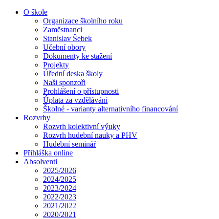
O škole
Organizace školního roku
Zaměstnanci
Stanislav Šebek
Učební obory
Dokumenty ke stažení
Projekty
Úřední deska školy
Naši sponzoři
Prohlášení o přístupnosti
Úplata za vzdělávání
Školné - varianty alternativního financování
Rozvrhy
Rozvrh kolektivní výuky
Rozvrh hudební nauky a PHV
Hudební seminář
Přihláška online
Absolventi
2025/2026
2024/2025
2023/2024
2022/2023
2021/2022
2020/2021