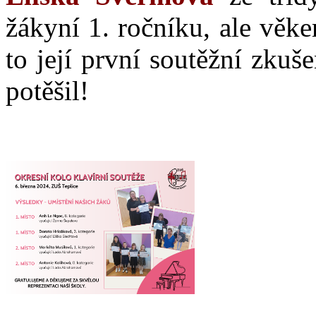
žákyní 1. ročníku, ale věke
to její první soutěžní zkuš
potěšil!