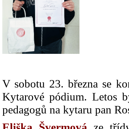
V sobotu 23. března se kon
Kytarové pódium. Letos by
pedagogů na kytaru pan Ros
Eliška Švermová
ze třídy