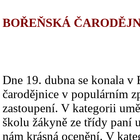
BOŘEŇSKÁ ČARODĚJN
Dne 19. dubna se konala v 
čarodějnice v populárním z
zastoupení. V kategorii umě
školu žákyně ze třídy paní 
nám krásná ocenění. V katego