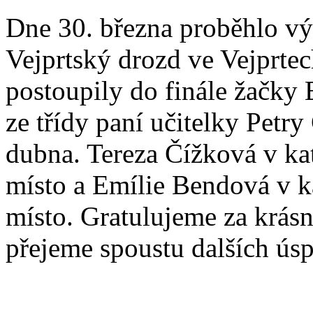
Dne 30. března proběhlo vý
Vejprtský drozd ve Vejprtec
postoupily do finále žačky
ze třídy paní učitelky Petr
dubna. Tereza Čížková v kate
místo a Emílie Bendová v kat
místo. Gratulujeme za krásn
přejeme spoustu dalších ús