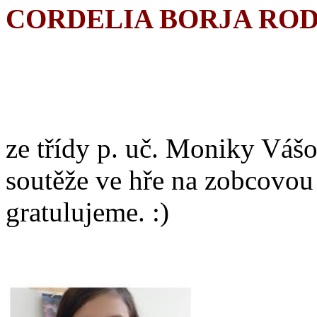
CORDELIA BORJA RO
ze třídy p. uč. Moniky Vášo
soutěže ve hře na zobcovou
gratulujeme. :)