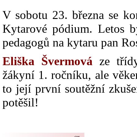
V sobotu 23. března se kon
Kytarové pódium. Letos by
pedagogů na kytaru pan Ros
Eliška Švermová
ze třídy
žákyní 1. ročníku, ale věke
to její první soutěžní zkuš
potěšil!