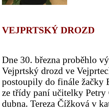
VEJPRTSKÝ DROZD
Dne 30. března proběhlo vý
Vejprtský drozd ve Vejprtec
postoupily do finále žačky
ze třídy paní učitelky Petr
dubna. Tereza Čížková v kate