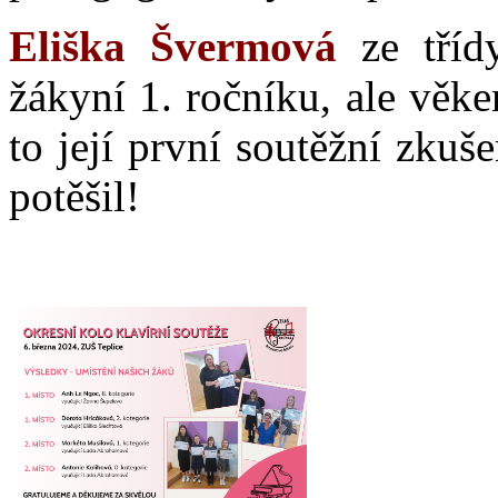
Eliška Švermová
ze třídy
žákyní 1. ročníku, ale věke
to její první soutěžní zkuš
potěšil!