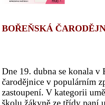
BOŘEŇSKÁ ČARODĚJN
Dne 19. dubna se konala v 
čarodějnice v populárním z
zastoupení. V kategorii umě
školu žákyně ze třídy paní 