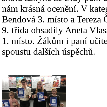
nám krásná ocenění. V katego
Bendová 3. místo a Tereza Č
9. třída obsadily Aneta Vla
1. místo. Žákům i paní učit
spoustu dalších úspěchů.