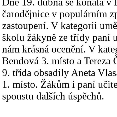
Dne 19. dubna se konala v 
čarodějnice v populárním z
zastoupení. V kategorii umě
školu žákyně ze třídy paní 
nám krásná ocenění. V katego
Bendová 3. místo a Tereza Č
9. třída obsadily Aneta Vla
1. místo. Žákům i paní učit
spoustu dalších úspěchů.