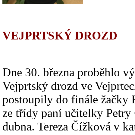
VEJPRTSKÝ DROZD
Dne 30. března proběhlo vý
Vejprtský drozd ve Vejprtec
postoupily do finále žačky
ze třídy paní učitelky Petr
dubna. Tereza Čížková v kate