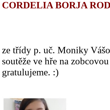
CORDELIA BORJA RO
ze třídy p. uč. Moniky Vášo
soutěže ve hře na zobcovou
gratulujeme. :)