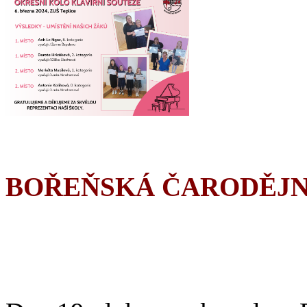
BOŘEŇSKÁ ČARODĚJN