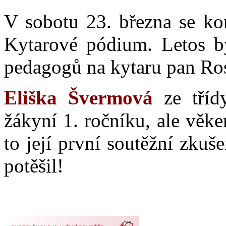
V sobotu 23. března se kon
Kytarové pódium. Letos by
pedagogů na kytaru pan Ros
Eliška Švermová
ze třídy
žákyní 1. ročníku, ale věke
to její první soutěžní zkuš
potěšil!