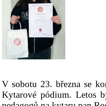
V sobotu 23. března se kon
Kytarové pódium. Letos by
pedagogů na kytaru pan Ros