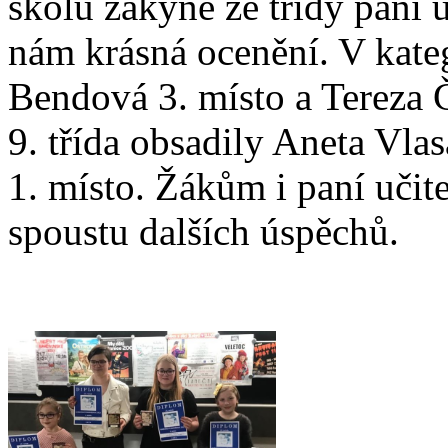
školu žákyně ze třídy paní 
nám krásná ocenění. V katego
Bendová 3. místo a Tereza Č
9. třída obsadily Aneta Vla
1. místo. Žákům i paní učit
spoustu dalších úspěchů.