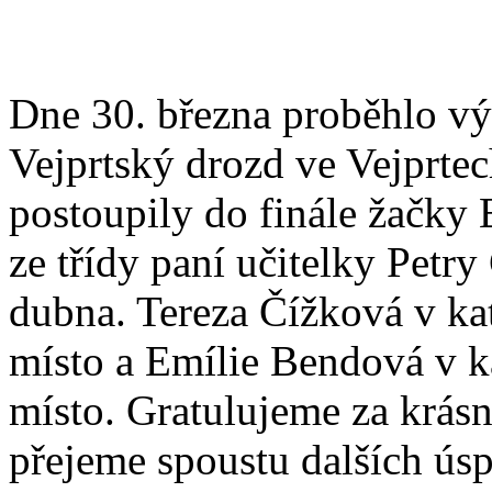
Dne 30. března proběhlo vý
Vejprtský drozd ve Vejprtec
postoupily do finále žačky
ze třídy paní učitelky Petr
dubna. Tereza Čížková v kate
místo a Emílie Bendová v kat
místo. Gratulujeme za krásn
přejeme spoustu dalších ús