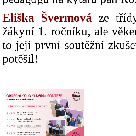
Eliška Švermová
ze třídy
žákyní 1. ročníku, ale věke
to její první soutěžní zkuš
potěšil!